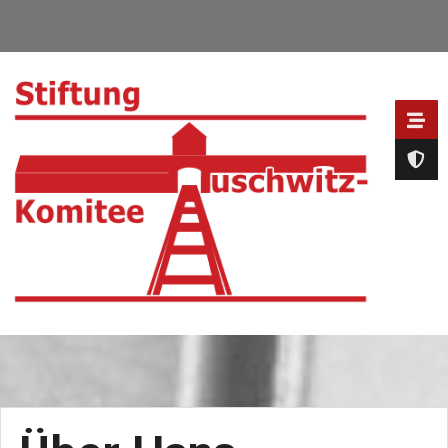
Direkt
zum
Inhalt
➕ MENU Aufklappen